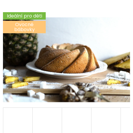
D
Ideální pro děti
O
Ovocné
P
bábovky
O
R
U
Č
U
J
E
M
E
ZDENDOVA
SKOŘICOVÁ
BÁBOVKA
159