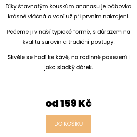
E
Díky šťavnatým kouskům ananasu je bábovka
T
krásně vláčná a voní už při prvním nakrojení.
E
N
Pečeme ji v naší typické formě, s důrazem na
A
kvalitu surovin a tradiční postupy.
J
Skvěle se hodí ke kávě, na rodinné posezení i
Í
jako sladký dárek.
T
?
od
159 Kč
HLEDAT
DO KOŠÍKU