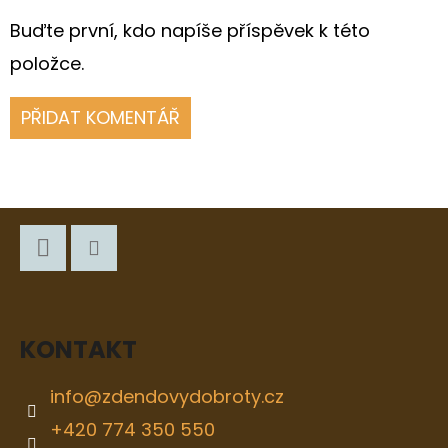
Buďte první, kdo napíše příspěvek k této
položce.
PŘIDAT KOMENTÁŘ
Z
Á
P
Facebook
Instagram
A
KONTAKT
T
Í
info
@
zdendovydobroty.cz
+420 774 350 550