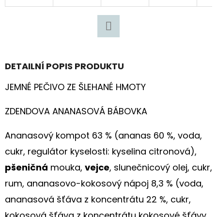
Kč
Facebook
DETAILNÍ POPIS PRODUKTU
JEMNÉ PEČIVO ZE ŠLEHANÉ HMOTY
ZDENDOVA ANANASOVÁ BÁBOVKA
Ananasový kompot 63 % (ananas 60 %, voda,
cukr, regulátor kyselosti: kyselina citronová),
pšeničná
mouka,
vejce
, slunečnicový olej, cukr,
rum, ananasovo-kokosový nápoj 8,3 % (voda,
ananasová šťáva z koncentrátu 22 %, cukr,
kokosová šťáva z koncentrátu kokosové šťávy