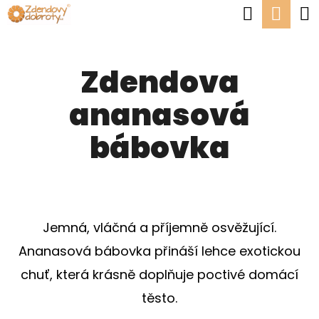
K
Hledat
Nák
Přejít
O
Zpět
Zpět
na
koší
Š
obsah
Zdendova
Í
C
K
ananasová
O
P
bábovka
O
T
Ř
E
Jemná, vláčná a příjemně osvěžující.
B
Ananasová bábovka přináší lehce exotickou
U
chuť, která krásně doplňuje poctivé domácí
J
těsto.