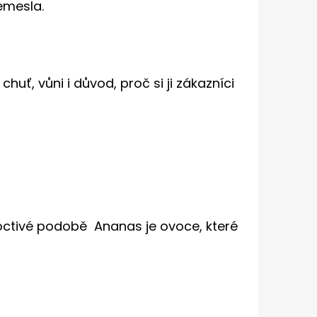
emesla.
huť, vůni i důvod, proč si ji zákazníci
octivé podobě Ananas je ovoce, které