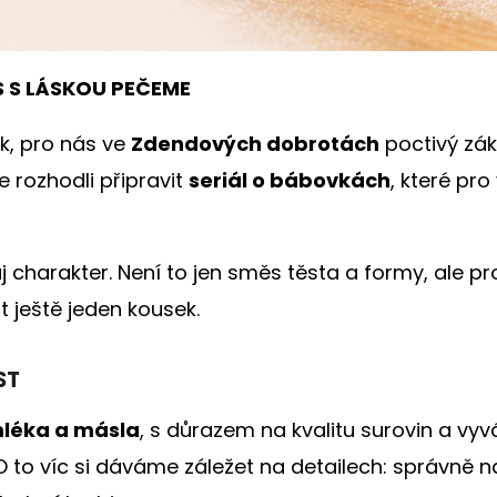
S S LÁSKOU PEČEME
k, pro nás ve
Zdendových dobrotách
poctivý zák
e rozhodli připravit
seriál o bábovkách
, které pro
 charakter. Není to jen směs těsta a formy, ale 
t ještě jeden kousek.
ST
léka a másla
, s důrazem na kvalitu surovin a vy
 O to víc si dáváme záležet na detailech: správně n