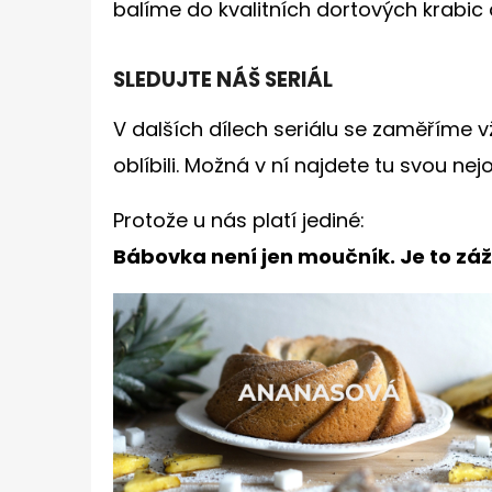
balíme do kvalitních dortových krabic
SLEDUJTE NÁŠ SERIÁL
V dalších dílech seriálu se zaměříme vž
oblíbili. Možná v ní najdete tu svou ne
Protože u nás platí jediné:
Bábovka není jen moučník. Je to záž
V
Ý
P
I
S
Č