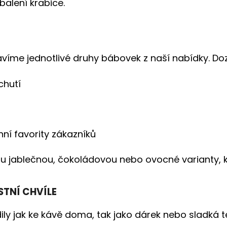
zbalení krabice.
íme jednotlivé druhy bábovek z naší nabídky. Doz
chutí
nní favority zákazníků
ou jablečnou, čokoládovou nebo ovocné varianty, 
STNÍ CHVÍLE
y jak ke kávě doma, tak jako dárek nebo sladká te