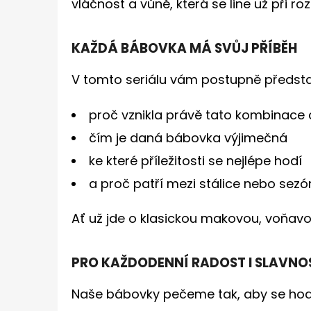
vláčnost a vůně, která se line už při ro
KAŽDÁ BÁBOVKA MÁ SVŮJ PŘÍBĚH
V tomto seriálu vám postupně představ
proč vznikla právě tato kombinace 
čím je daná bábovka výjimečná
ke které příležitosti se nejlépe hodí
a proč patří mezi stálice nebo sezó
Ať už jde o klasickou makovou, voňav
PRO KAŽDODENNÍ RADOST I SLAVNO
Naše bábovky pečeme tak, aby se hodil