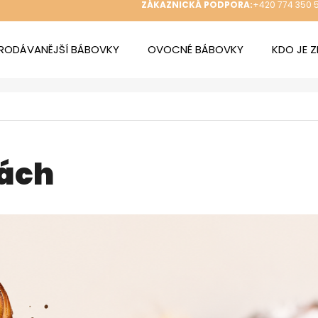
ZÁKAZNICKÁ PODPORA:
+420 774 350 
RODÁVANĚJŠÍ BÁBOVKY
OVOCNÉ BÁBOVKY
KDO JE 
 POTŘEBUJETE NAJÍT?
HLEDAT
kách
DOPORUČUJEME
ZDENDOVA BÁBOVKA S VAJEČNÝM
ZDENDOVA MER
KRÉMEM
289 Kč
289 Kč