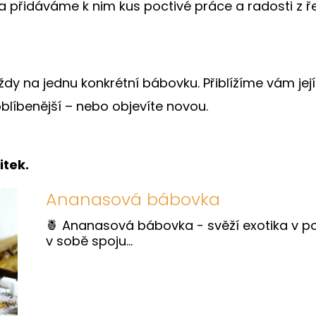
 a přidáváme k nim kus poctivé práce a radosti z ř
dy na jednu konkrétní bábovku. Přiblížíme vám její c
joblíbenější – nebo objevíte novou.
itek.
Ananasová bábovka
🍍 Ananasová bábovka - svěží exotika v p
v sobě spoju...