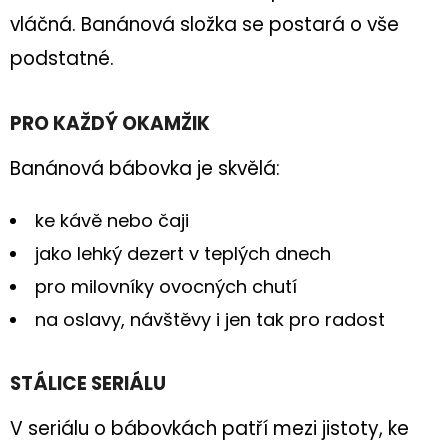
vláčná. Banánová složka se postará o vše
D
podstatné.
O
P
O
PRO KAŽDÝ OKAMŽIK
R
Banánová bábovka je skvělá:
U
Č
ke kávě nebo čaji
U
J
jako lehký dezert v teplých dnech
E
pro milovníky ovocných chutí
M
na oslavy, návštěvy i jen tak pro radost
E
ZDENDOVA
STÁLICE SERIÁLU
KOKOSOVÁ
BÁBOVKA
V seriálu o bábovkách patří mezi jistoty, ke
159