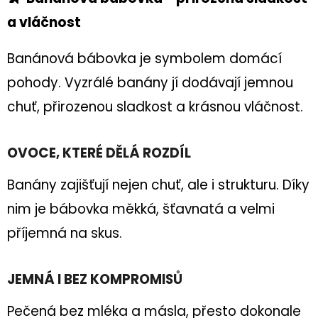
E
a vláčnost
T
E
Banánová bábovka je symbolem domácí
N
pohody. Vyzrálé banány jí dodávají jemnou
A
chuť, přirozenou sladkost a krásnou vláčnost.
J
Í
OVOCE, KTERÉ DĚLÁ ROZDÍL
T
Banány zajišťují nejen chuť, ale i strukturu. Díky
?
nim je bábovka měkká, šťavnatá a velmi
příjemná na skus.
HLEDAT
JEMNÁ I BEZ KOMPROMISŮ
Pečená bez mléka a másla, přesto dokonale