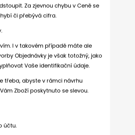
odstoupit. Za zjevnou chybu v Ceně se
ybí či přebývá cifra.
.
tvím. I v takovém případě máte ale
orby Objednávky je však totožný, jako
plňovat Vaše identifikační údaje.
je třeba, abyste v rámci návrhu
e Vám Zboží poskytnuto se slevou.
o účtu.