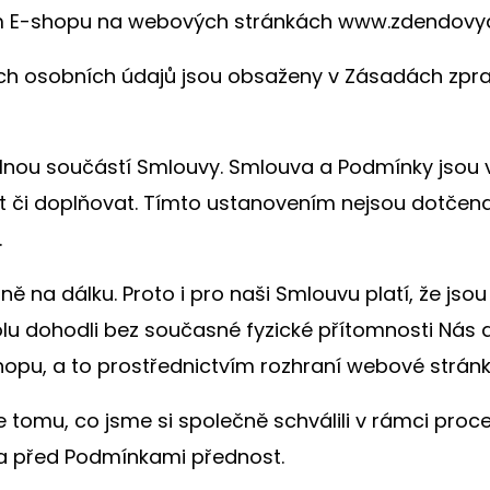
ím E-shopu na webových stránkách www.
zdendovyd
ch osobních údajů jsou obsaženy v Zásadách zpra
lnou součástí Smlouvy. Smlouva a Podmínky jsou 
či doplňovat. Tímto ustanovením nejsou dotčena 
.
rně na dálku. Proto i pro naši Smlouvu platí, že js
lu dohodli bez současné fyzické přítomnosti Nás 
opu, a to prostřednictvím rozhraní webové stránk
 tomu, co jsme si společně schválili v rámci pr
da před Podmínkami přednost.