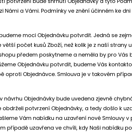
í potvrzení bude shrnutí Objednávky a tyto Podmí
zi Námi a Vámi. Podmínky ve znění účinném ke dni
ebudeme moci Objednávku potvrdit. Jedná se zejmé
větší počet kusů Zboží, než kolik je z naší stran
shopu předem poskytneme a neměla by pro Vás být
emůžeme Objednávku potvrdit, budeme Vás kontakt
oproti Objednávce. Smlouva je v takovém případě
o v návrhu Objednávky bude uvedena zjevně chybn
e obdrželi potvrzení Objednávky, a tedy došlo k uz
ašleme Vám nabídku na uzavření nové Smlouvy v
 případě uzavřena ve chvíli, kdy Naši nabídku pot