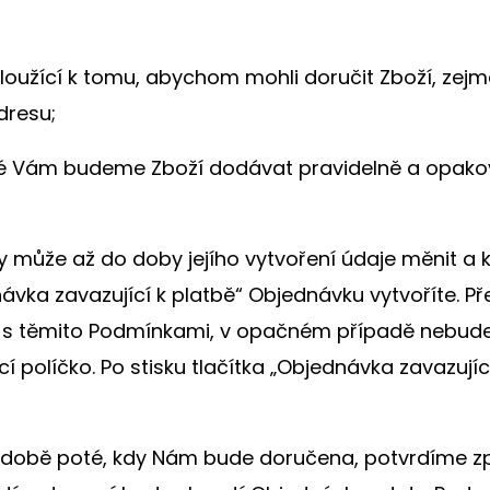
 sloužící k tomu, abychom mohli doručit Zboží, zej
dresu;
ré Vám budeme Zboží dodávat pravidelně a opakov
 může až do doby jejího vytvoření údaje měnit a k
ávka zavazující k platbě“ Objednávku vytvoříte. Př
s s těmito Podmínkami, v opačném případě nebude
cí políčko. Po stisku tlačítka „Objednávka zavazuj
í době poté, kdy Nám bude doručena, potvrdíme 