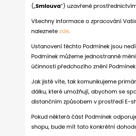
(„
Smlouva
“) uzavřené prostřednictv
Všechny informace o zpracování Vaši
naleznete
zde
.
Ustanovení těchto Podmínek jsou nedí
Podmínek můžeme jednostranně měnit 
účinnosti předchozího znění Podmínek
Jak jistě víte, tak komunikujeme primá
dálku, které umožňují, abychom se spo
distančním způsobem v prostředí E-sh
Pokud některá část Podmínek odporuje
shopu, bude mít tato konkrétní doho