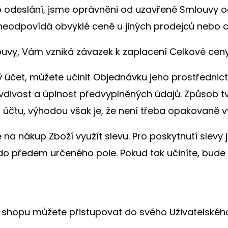
ího odeslání, jsme oprávněni od uzavřené Smlouvy 
neodpovídá obvyklé ceně u jiných prodejců nebo ch
louvy, Vám vzniká závazek k zaplacení Celkové ceny
ký účet, můžete učinit Objednávku jeho prostřednic
vdivost a úplnost předvyplněných údajů. Způsob tv
 účtu, výhodou však je, že není třeba opakovaně vy
a nákup Zboží využít slevu. Pro poskytnutí slevy 
ě do předem určeného pole. Pokud tak učiníte, bud
 E-shopu můžete přistupovat do svého Uživatelskéh