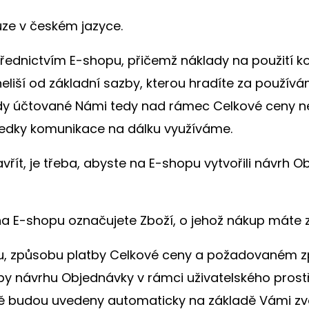
uze v českém jazyce.
třednictvím E-shopu, přičemž náklady na použití 
 neliší od základní sazby, kterou hradíte za použív
klady účtované Námi tedy nad rámec Celkové ceny 
tředky komunikace na dálku využíváme.
řít, je třeba, abyste na E-shopu vytvořili návrh 
E-shopu označujete Zboží, o jehož nákup máte záj
u, způsobu platby Celkové ceny a požadovaném zp
y návrhu Objednávky v rámci uživatelského prost
ě budou uvedeny automaticky na základě Vámi zv