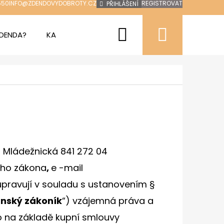
550
INFO@ZDENDOVYDOBROTY.CZ
REGISTROVAT
PŘIHLÁŠENÍ
Hledat
Nákup
ZDENDA?
KAVÁRNY
NOVINKY
AKCE
KONTAK
košík
m Mládežnická 841 272 04
kého zákona
,
e
-mail
upravují v souladu s ustanovením §
Následující
UŇKOVÁ BÁBOVKA
nský zákoník
“) vzájemná práva a
ebo na základě kupní smlouvy