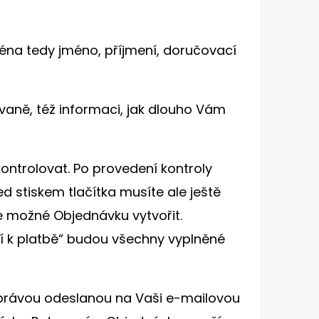
ména tedy jméno, příjmení, doručovací
aně, též informaci, jak dlouho Vám
ontrolovat. Po provedení kontroly
ed stiskem tlačítka musíte ale ještě
 možné Objednávku vytvořit.
ící k platbě“ budou všechny vyplněné
zprávou odeslanou na Vaši e-mailovou