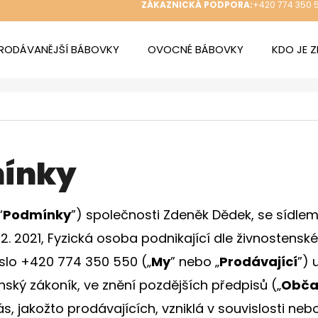
ZÁKAZNICKÁ PODPORA:
+420 774 350 
RODÁVANĚJŠÍ BÁBOVKY
OVOCNÉ BÁBOVKY
KDO JE 
 POTŘEBUJETE NAJÍT?
HLEDAT
mínky
“
Podmínky
”) společnosti Zdeněk Dědek, se sídle
DOPORUČUJEME
 2. 2021,
Fyzická osoba podnikající dle živnostens
íslo +420
774 350 550
(„
My
” nebo „
Prodávající
”) 
ZDENDOVA BÁBOVKA S VAJEČNÝM
ZDENDOVA MER
KRÉMEM
anský zákoník, ve znění pozdějších předpisů („
Obča
289 Kč
ás, jakožto prodávajících, vzniklá v souvislosti n
289 Kč