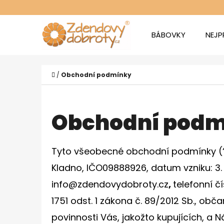
K
Přejít
O
Zpět
Zpět
na
BÁBOVKY
NEJP
Š
do
do
obsah
Í
obchodu
obchodu
CO
K
Domů
/
Obchodní podmínky
Obchodní pod
Tyto všeobecné obchodní podmínky (
Kladno, IČO
09888926
, d
atum vzniku:
3.
info@zdendovydobroty.cz
,
telefonní č
ZDENDOVA CITRONOVÁ BÁBOVKA
1751 odst. 1 zákona č. 89/2012 Sb., obč
289 Kč
povinnosti Vás, jakožto kupujících, a N