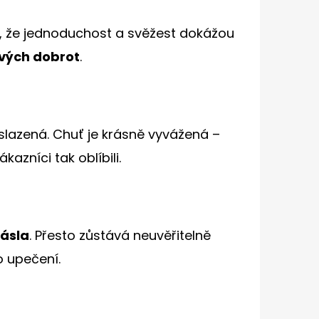
 že jednoduchost a svěžest dokážou
vých dobrot
.
eslazená. Chuť je krásně vyvážená –
azníci tak oblíbili.
ásla
. Přesto zůstává neuvěřitelně
o upečení.