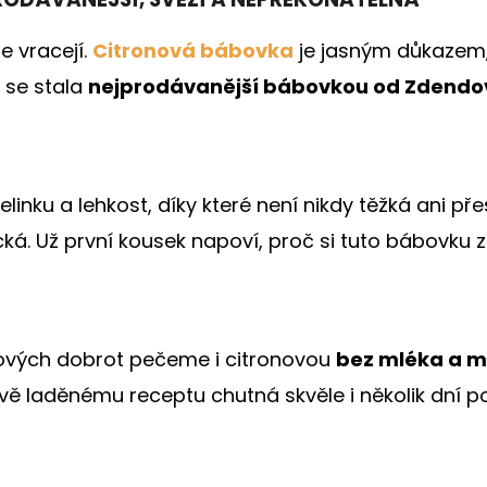
e vracejí.
Citronová bábovka
je jasným důkazem,
 se stala
nejprodávanější bábovkou od Zdendo
nku a lehkost, díky které není nikdy těžká ani př
. Už první kousek napoví, proč si tuto bábovku zák
dových dobrot pečeme i citronovou
bez mléka a m
vě laděnému receptu chutná skvěle i několik dní p