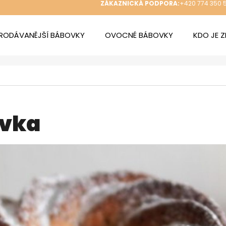
ZÁKAZNICKÁ PODPORA:
+420 774 350 
RODÁVANĚJŠÍ BÁBOVKY
OVOCNÉ BÁBOVKY
KDO JE 
 POTŘEBUJETE NAJÍT?
HLEDAT
ovka
DOPORUČUJEME
ZDENDOVA BÁBOVKA S VAJEČNÝM
ZDENDOVA MER
KRÉMEM
289 Kč
289 Kč