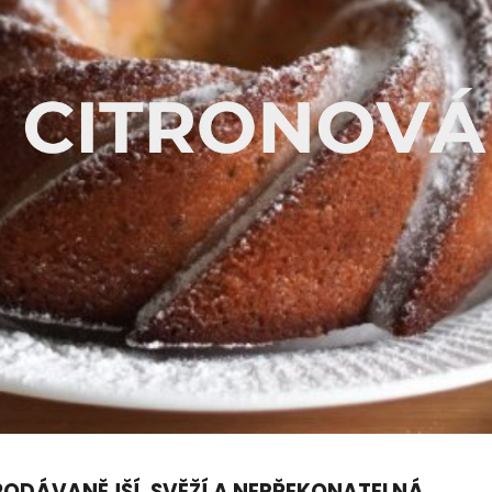
ODÁVANĚJŠÍ, SVĚŽÍ A NEPŘEKONATELNÁ