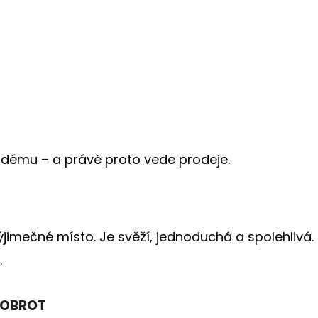
ždému – a právě proto vede prodeje.
imečné místo. Je svěží, jednoduchá a spolehlivá. N
.
DOBROT