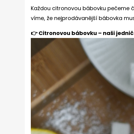
Každou citronovou bábovku pečeme čers
víme, že nejprodávanější bábovka musí
👉 Citronovou bábovku – naši jednič