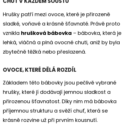
E
CHUŤ V KAŽDÉM SOUSTU
T
Hrušky patří mezi ovoce, které je přirozeně
E
sladké, voňavé a krásně šťavnaté. Právě proto
N
vznikla
hrušková bábovka
– bábovka, která je
A
lehká, vláčná a plná ovocné chuti, aniž by byla
J
zbytečně těžká nebo přeslazená.
Í
T
OVOCE, KTERÉ DĚLÁ ROZDÍL
?
Základem této bábovky jsou pečlivě vybrané
hrušky, které jí dodávají jemnou sladkost a
přirozenou šťavnatost. Díky nim má bábovka
HLEDAT
příjemnou strukturu a svěží chuť, která se
krásně rozvine už při prvním kousnutí.