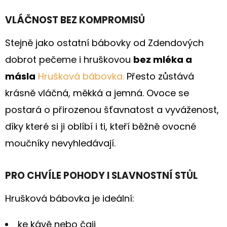
VLÁČNOST BEZ KOMPROMISŮ
D
O
Stejně jako ostatní bábovky od Zdendových
P
dobrot pečeme i hruškovou
bez mléka a
O
R
másla
Hrušková bábovka.
Přesto zůstává
U
krásně vláčná, měkká a jemná. Ovoce se
Č
postará o přirozenou šťavnatost a vyváženost,
U
díky které si ji oblíbí i ti, kteří běžně ovocné
J
E
moučníky nevyhledávají.
M
E
PRO CHVÍLE POHODY I SLAVNOSTNÍ STŮL
ZDENDOVA
BÁBOVKA
Hrušková bábovka je ideální:
S
VAJEČNÝM
KRÉMEM
ke kávě nebo čaji