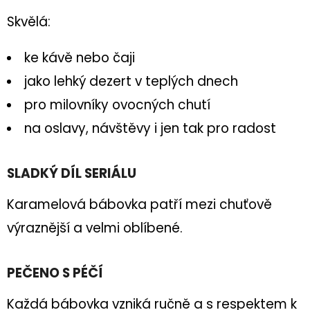
Skvělá:
D
O
ke kávě nebo čaji
P
jako lehký dezert v teplých dnech
O
R
pro milovníky ovocných chutí
U
na oslavy, návštěvy i jen tak pro radost
Č
U
SLADKÝ DÍL SERIÁLU
J
E
Karamelová bábovka patří mezi chuťově
M
výraznější a velmi oblíbené.
E
ZDENDOVA
CITRONOVÁ
PEČENO S PÉČÍ
BÁBOVKA
Každá bábovka vzniká ručně a s respektem k
289