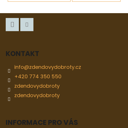
Z
Á
P
Facebook
Instagram
A
KONTAKT
T
Í
info
@
zdendovydobroty.cz
+420 774 350 550
zdendovydobroty
zdendovydobroty
INFORMACE PRO VÁS