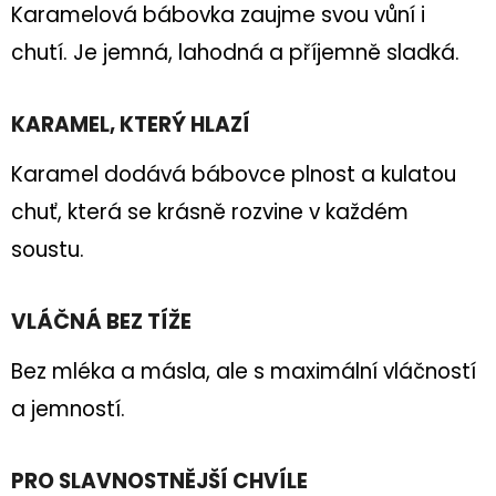
E
Karamelová bábovka zaujme svou vůní i
T
chutí. Je jemná, lahodná a příjemně sladká.
E
N
KARAMEL, KTERÝ HLAZÍ
A
Karamel dodává bábovce plnost a kulatou
J
chuť, která se krásně rozvine v každém
Í
soustu.
T
?
VLÁČNÁ BEZ TÍŽE
Bez mléka a másla, ale s maximální vláčností
a jemností.
HLEDAT
PRO SLAVNOSTNĚJŠÍ CHVÍLE