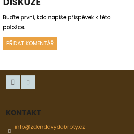
DISKUZE
Buďte první, kdo napíše příspěvek k této
položce.
PŘIDAT KOMENTÁŘ
Z
Á
P
Facebook
Instagram
A
KONTAKT
T
Í
info
@
zdendovydobroty.cz