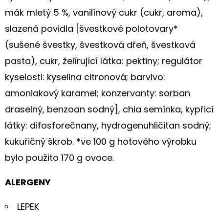
mák mletý 5 %, vanilínový cukr (cukr, aroma),
slazená povidla [švestkové polotovary*
(sušené švestky, švestková dřeň, švestková
pasta), cukr, želírující látka: pektiny; regulátor
kyselosti: kyselina citronová; barvivo:
amoniakový karamel; konzervanty: sorban
draselný, benzoan sodný], chia semínka, kypřicí
látky: difosforečnany, hydrogenuhličitan sodný;
kukuřičný škrob. *ve 100 g hotového výrobku
bylo použito 170 g ovoce.
ALERGENY
LEPEK