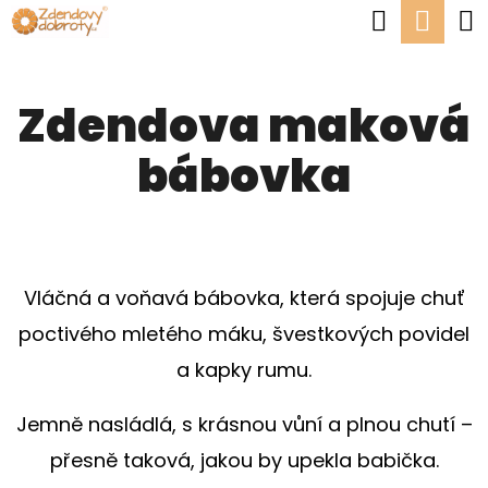
K
Hledat
Nák
Přejít
O
Zpět
Zpět
na
koší
Š
obsah
Zdendova maková
Í
C
K
bábovka
O
P
O
T
Vláčná a voňavá bábovka, která spojuje chuť
Ř
poctivého mletého máku, švestkových povidel
E
a kapky rumu.
B
U
Jemně nasládlá, s krásnou vůní a plnou chutí –
J
přesně taková, jakou by upekla babička.