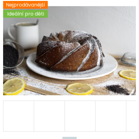
Nejprodávanější
D
Ideální pro děti
O
P
O
R
U
Č
U
J
E
M
E
ZDENDOVA
BANÁNOVÁ
BÁBOVKA
159