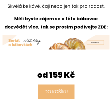
E
Skvělá ke kávě, čaji nebo jen tak pro radost.
T
E
Měli byste zájem se o této bábovce
N
dozvědět více, tak se prosím podívejte ZDE:
A
J
Í
T
?
od
159 Kč
DO KOŠÍKU
HLEDAT