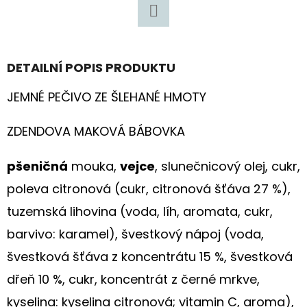
Kč
Facebook
DETAILNÍ POPIS PRODUKTU
JEMNÉ PEČIVO ZE ŠLEHANÉ HMOTY
ZDENDOVA MAKOVÁ BÁBOVKA
pšeničná
mouka,
vejce
, slunečnicový olej, cukr,
poleva citronová (cukr, citronová šťáva 27 %),
tuzemská lihovina (voda, líh, aromata, cukr,
barvivo: karamel), švestkový nápoj (voda,
švestková šťáva z koncentrátu 15 %, švestková
dřeň 10 %, cukr, koncentrát z černé mrkve,
kyselina: kyselina citronová; vitamin C, aroma),